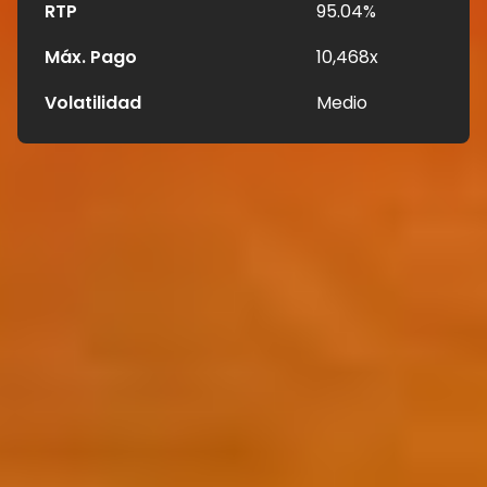
RTP
95.04%
Máx. Pago
10,468x
Volatilidad
Medio