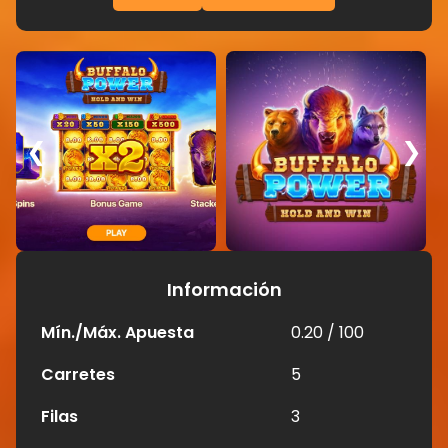
❮
❯
Información
Mín./Máx. Apuesta
0.20 / 100
Carretes
5
Filas
3